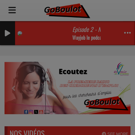
Episode 2 - Nicolas Bayard T
Wayjob le podcast de l'emploi et de
Previous
Next
NOS VIDÉOS
SEE MORE