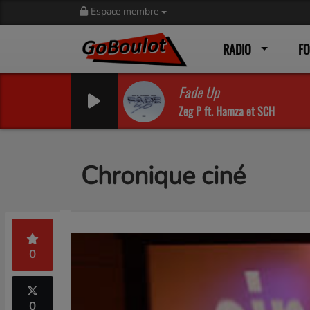
Espace membre
RADIO
F
Fade Up
Zeg P ft. Hamza et SCH
Chronique ciné
0
0