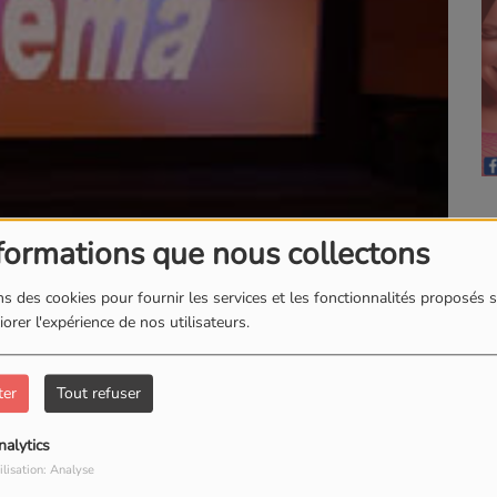
formations que nous collectons
s des cookies pour fournir les services et les fonctionnalités proposés s
orer l'expérience de nos utilisateurs.
rties ciné de la semaine entre 12h20 et 19h20
ter
Tout refuser
nalytics
ilisation: Analyse