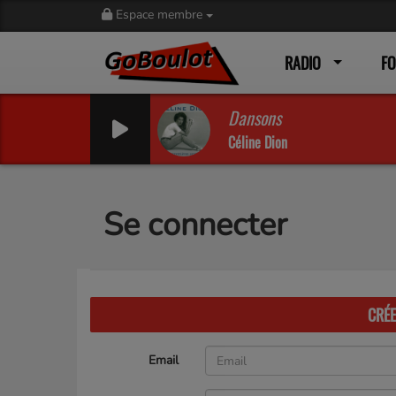
Espace membre
RADIO
F
Dansons
Céline Dion
Se connecter
CRÉ
Email