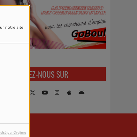
mot de passe est obligatoire)
ur notre site
RETROUVEZ-NOUS SUR
ulsé par Orejime