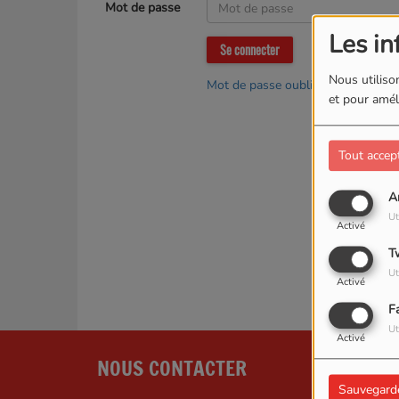
Mot de passe
Les in
Se connecter
Nous utilison
Mot de passe oublié ?
et pour améli
Tout accep
A
Ut
Activé
T
Ut
Activé
F
Ut
Activé
NOUS CONTACTER
Sauvegard