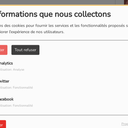
(Le 
formations que nous collectons
s des cookies pour fournir les services et les fonctionnalités proposés s
orer l'expérience de nos utilisateurs.
ter
Tout refuser
nalytics
ilisation: Analyse
witter
ilisation: Fonctionnalité
acebook
ilisation: Fonctionnalité
GOBOULOT
Prop
er