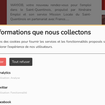
DANS LE SAINT-
WAYJOB, votre nouveau rendez-vous pour l'emploi
dans le Saint-Quentinois, propulsé par Itinéraire
QUENTINOIS !
Emploi et son service Mission Locale du Saint-
Quentinois en partenariat avec France......
formations que nous collectons
s des cookies pour fournir les services et les fonctionnalités proposés s
orer l'expérience de nos utilisateurs.
ter
Tout refuser
nalytics
ilisation: Analyse
witter
ilisation: Fonctionnalité
acebook