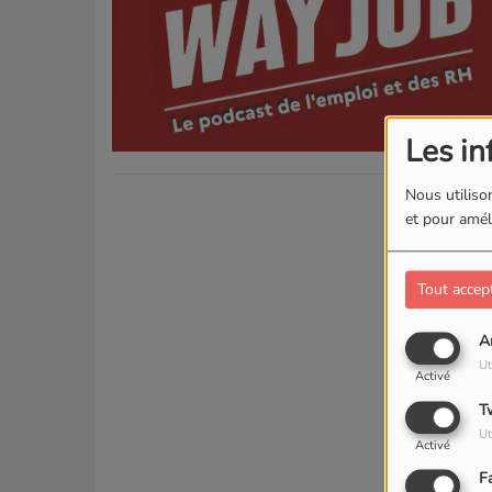
Les in
Nous utilison
et pour améli
Tout accep
A
Ut
Activé
T
Ut
Activé
F