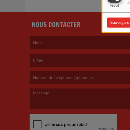
Ut
Activé
NOUS CONTACTER
Sauvegard
(Le nom est obligatoire. )
(L’email est obligatoire. )
(Le message est obligatoire. )