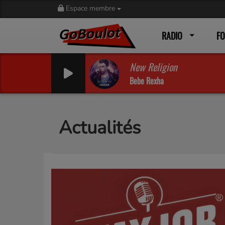
Espace membre
RADIO
F
New Religion
Bebe Rexha
Actualités