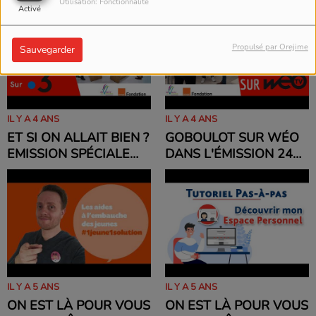
CLÉA NUMÉRIQUE
Utilisation: Fonctionnalité
Activé
Propulsé par Orejime
Sauvegarder
IL Y A 4 ANS
IL Y A 4 ANS
ET SI ON ALLAIT BIEN ?
GOBOULOT SUR WÉO
EMISSION SPÉCIALE
DANS L'ÉMISSION 24
GOBOULOT SUR
HAUTS DE FRANCE ET
FRANCE 3
LES CHASSEURS
D'EMPLOI
IL Y A 5 ANS
IL Y A 5 ANS
ON EST LÀ POUR VOUS
ON EST LÀ POUR VOUS