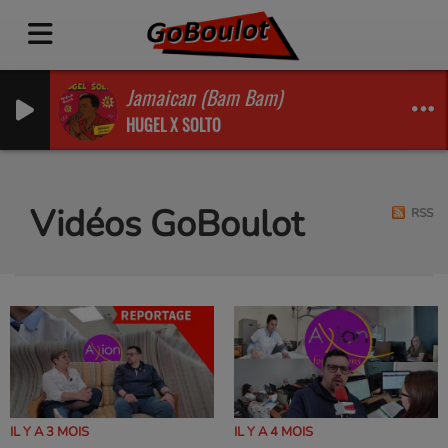
Jamaican (Bam Bam)
HUGEL X SOLTO
Vidéos GoBoulot
RSS
IL Y A 3 MOIS
IL Y A 4 MOIS