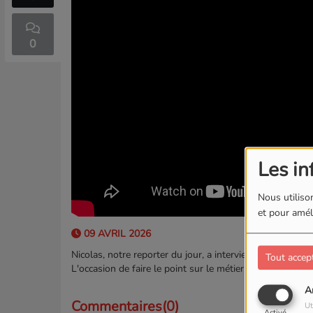
0
Les in
Nous utilison
et pour améli
09 AVRIL 2026
Nicolas, notre reporter du jour, a interviewé Nathalie (
Tout accep
L'occasion de faire le point sur le métier, les apports et
A
Commentaires(0)
Ut
Activé