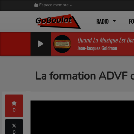
Espace membre
RADIO
F
Quand La Musique Est Bo
Jean-Jacques Goldman
La formation ADVF 
0
0