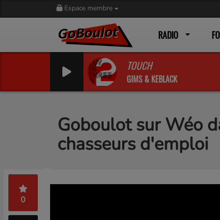
Espace membre
RADIO
F
TOUCH
GIMS & KEBLACK
Goboulot sur Wéo da
chasseurs d'emploi
0