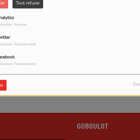
ter
Tout refuser
stes de Wéo, de La Voix du Nord, du Courrier picard et
lex !
nalytics
ilisation: Analyse
witter
ilisation: Fonctionnalité
our commenter cet article
acebook
ilisation: Fonctionnalité
 CONNECTER
Prop
er
GOBOULOT