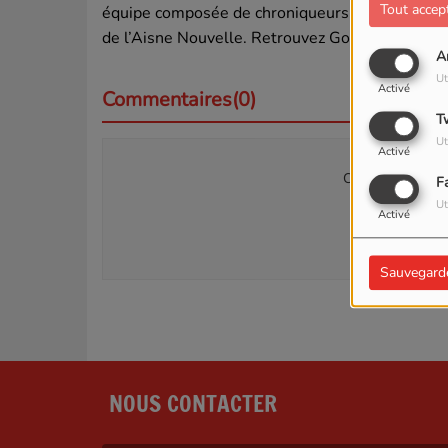
Tout accep
équipe composée de chroniqueurs et de journali
de l’Aisne Nouvelle. Retrouvez Go boulot en dup
A
Ut
Activé
Commentaires(0)
T
Ut
Activé
Connectez-vous p
F
Ut
Activé
SE
Sauvegard
NOUS CONTACTER