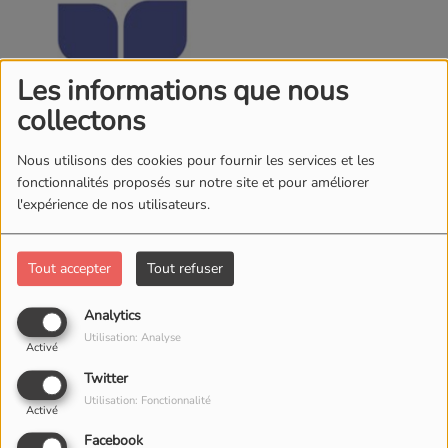
Les informations que nous
collectons
Nous utilisons des cookies pour fournir les services et les
fonctionnalités proposés sur notre site et pour améliorer
l'expérience de nos utilisateurs.
Tout accepter
Tout refuser
Retrouvez nos cinq mini-séries sur l'EPIDE,
Analytics
L'Etablissement pour l'insertion dans l'emploi - est un
Utilisation: Analyse
Activé
acteur reconnu de l'insertion des jeunes de 18 à 25 ans
sortis du système scolaire sans diplôme ni qualification
Twitter
professionnelle. Retrouvez différentes interviews de
Utilisation: Fonctionnalité
Activé
Manon et Benoit actuellement en parcours, Valentin
Facebook