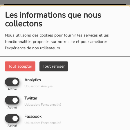
Les informations que nous
collectons
Nous utilisons des cookies pour fournir les services et les
fonctionnalités proposés sur notre site et pour améliorer
l'expérience de nos utilisateurs.
Tout accepter
Tout refuser
14 OCTOBRE 2025
Analytics
Utilisation: Analyse
Octobre Rose sur GoBoulot la radio !
Activé
Twitter
Cette semaine, nous avons eu le plaisir d’accueillir
Utilisation: Fonctionnalité
Activé
Madame Pascale Quentin
, présidente de l’association
Facebook
Diamant Rose
, qui soutient les femmes touchées par le
Utilisation: Fonctionnalité
cancer à travers des
activités physiques adaptées
.
Activé