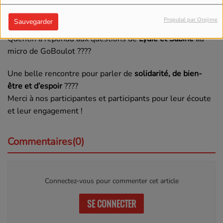
Après une séance de sensibilisation auprès de nos
Propulsé par Orejime
Sauvegarder
apprenants du dispositif
S’engager vers l’emploi
, Madame
Quentin a répondu aux questions de
Lydie et Sabine
au
micro de GoBoulot ????️
Une belle rencontre pour parler de
solidarité, de bien-
être et d’espoir
????
Merci à nos participantes et participants pour leur écoute
et leur engagement !
Commentaires(0)
Connectez-vous pour commenter cet article
SE CONNECTER