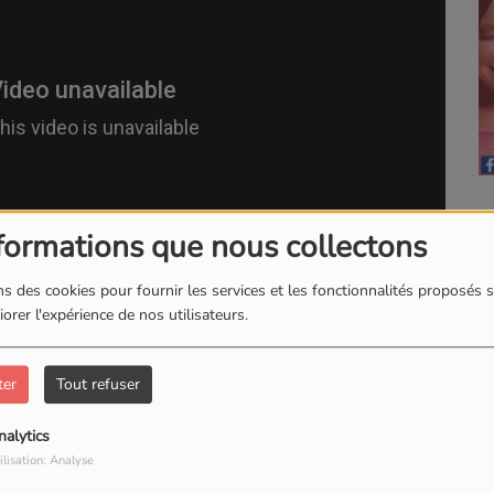
formations que nous collectons
s des cookies pour fournir les services et les fonctionnalités proposés s
orer l'expérience de nos utilisateurs.
ter
Tout refuser
e Personnel Pas-à-pas
nalytics
ilisation: Analyse