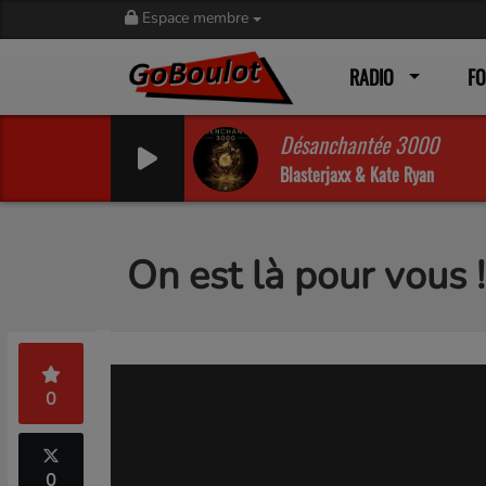
Espace membre
RADIO
F
Désanchantée 3000
Blasterjaxx & Kate Ryan
On est là pour vous 
0
0