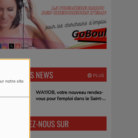
DERNIÈRES NEWS
PLUS
ur notre site
WAYJOB, votre nouveau rendez-
vous pour l'emploi dans le Saint-
Quentinois !
RETROUVEZ-NOUS SUR