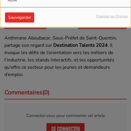
Activé
04 DÉCEMBRE 2024
Propulsé par Orejime
Sauvegarder
Écouter le podcast
Télécharger le podcast
Anthmane Aboubacar, Sous-Préfet de Saint-Quentin,
partage son regard sur
Destination Talents 2024
. Il
évoque les défis de l’orientation vers les métiers de
l’industrie, les stands interactifs, et les opportunités
qu’offre ce secteur pour les jeunes et demandeurs
d’emploi.
Commentaires(0)
Connectez-vous pour commenter cet article
SE CONNECTER