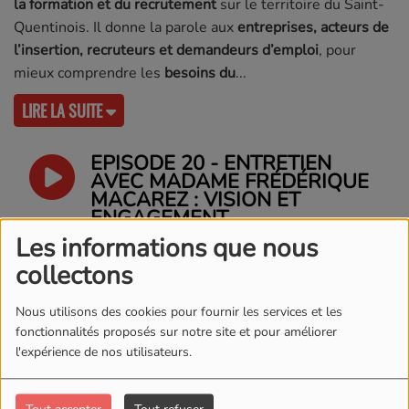
la formation et du recrutement
sur le territoire du Saint-
Quentinois. Il donne la parole aux
entreprises, acteurs de
l’insertion, recruteurs et demandeurs d’emploi
, pour
mieux comprendre les
besoins du
LIRE LA SUITE
EPISODE 20 - ENTRETIEN
AVEC MADAME FRÉDÉRIQUE
MACAREZ : VISION ET
ENGAGEMENT
Les informations que nous
collectons
EPISODE 19 -
INFRASTRUCTURES ET
Nous utilisons des cookies pour fournir les services et les
ÉNERGIE : INNOVATIONS ET
fonctionnalités proposés sur notre site et pour améliorer
OPPORTUNITÉS
l'expérience de nos utilisateurs.
EPISODE 18 - ENTRETIEN