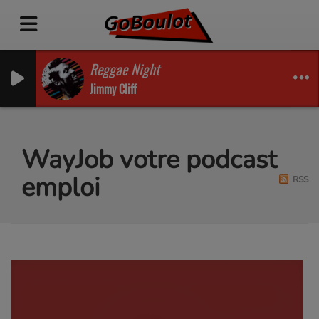
Reggae Night
Jimmy Cliff
WayJob votre podcast
emploi
RSS