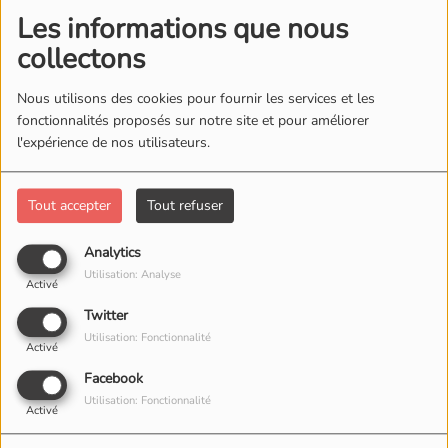
Les informations que nous
collectons
Nous utilisons des cookies pour fournir les services et les
fonctionnalités proposés sur notre site et pour améliorer
l'expérience de nos utilisateurs.
Tout accepter
Tout refuser
Analytics
Utilisation: Analyse
Activé
Twitter
Utilisation: Fonctionnalité
Activé
Facebook
Utilisation: Fonctionnalité
Activé
04 DÉCEMBRE 2024