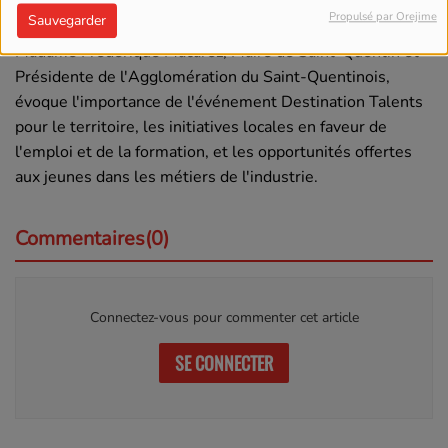
Écouter le podcast
Télécharger le podcast
Propulsé par Orejime
Sauvegarder
Madame Frédérique Macarez, Maire de Saint-Quentin et
Présidente de l'Agglomération du Saint-Quentinois,
évoque l'importance de l'événement Destination Talents
pour le territoire, les initiatives locales en faveur de
l'emploi et de la formation, et les opportunités offertes
aux jeunes dans les métiers de l'industrie.
Commentaires(0)
Connectez-vous pour commenter cet article
SE CONNECTER